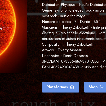
Distribution Physique :
Inouïe Distributi
Genre: symphonic electro rock - ambient 
post rock - music for image.
Nombre de pistes : 7 | Durée : 35 '
Musiciens : Thierry Zaboitzeff - (interpr
électrique - violoncelle électrique - voix
percussions et autres instruments acoust
Composition : Thierry Zaboitzeff
Artwork : Thierry Moreau
Liner notes : Denis Desassis
UPC/EAN: 0788364869890 (Album Phy
EAN 4069493048438 (distribution digit
Plateformes
Shop