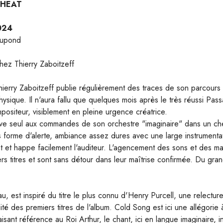
 HEAT
024
Dupond
chez Thierry Zaboitzeff
ierry Zaboitzeff publie régulièrement des traces de son parcours
sique. Il n'aura fallu que quelques mois après le très réussi Pas
positeur, visiblement en pleine urgence créatrice.
uve seul aux commandes de son orchestre "imaginaire" dans un chem
s forme d'alerte, ambiance assez dures avec une large instrumentati
nt et happe facilement l'auditeur. L'agencement des sons et des m
miers titres et sont sans détour dans leur maîtrise confirmée. Du gra
 est inspiré du titre le plus connu d'Henry Purcell, une relectur
ité des premiers titres de l'album. Cold Song est ici une allégorie à
faisant référence au Roi Arthur, le chant, ici en langue imaginaire, 