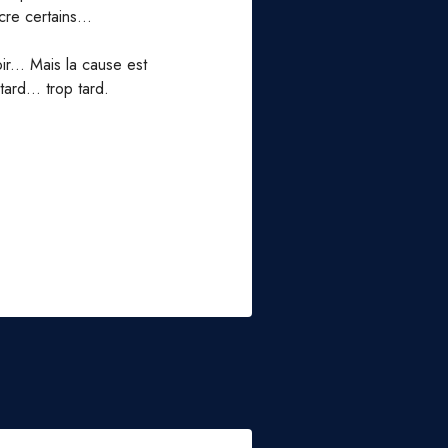
re certains...
r... Mais la cause est
ard... trop tard.