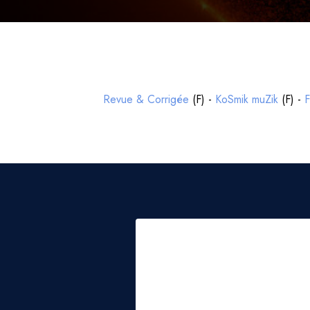
Revue & Corrigée
(F) -
KoSmik muZik
(F) -
F