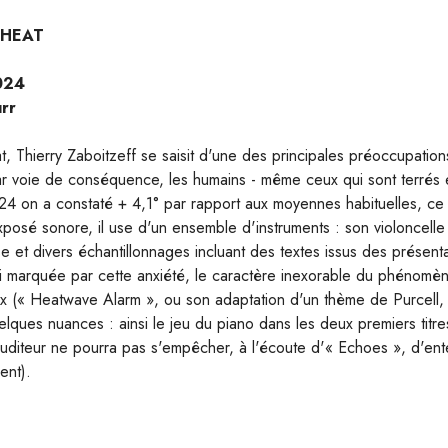
 HEAT
024
rr
 Thierry Zaboitzeff se saisit d'une des principales préoccupation
ar voie de conséquence, les humains - même ceux qui sont terrés e
24 on a constaté + 4,1° par rapport aux moyennes habituelles, ce 
xposé sonore, il use d'un ensemble d'instruments : son violoncelle 
se et divers échantillonnages incluant des textes issus des présen
si marquée par cette anxiété, le caractère inexorable du phénomèn
x (« Heatwave Alarm », ou son adaptation d'un thème de Purcell, 
uelques nuances : ainsi le jeu du piano dans les deux premiers titr
auditeur ne pourra pas s'empêcher, à l'écoute d'« Echoes », d'en
ent).