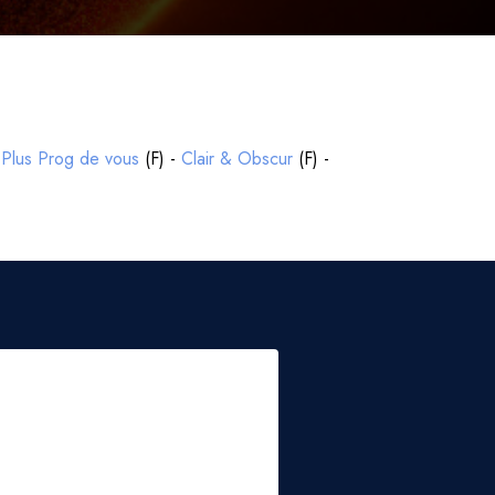
-
Plus Prog de vous
(F) -
Clair & Obscur
(F) -