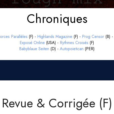
Chroniques
orces Parallèles
(F) -
Highlands Magazine
(F) -
Prog Censor
(B) 
Exposé Online
(USA) -
Rythmes Croisés
(F)
Babyblaue Seiten
(D) -
Autopoietican
(PER)
Revue & Corrigée (F)