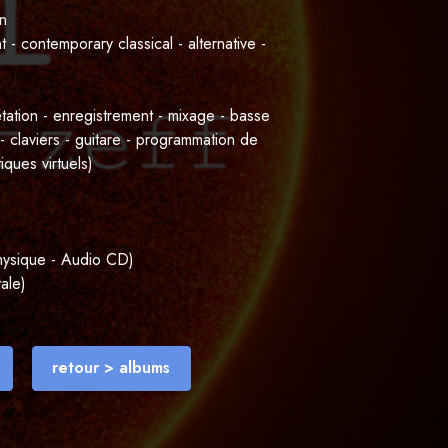
on
- contemporary classical - alternative -
étation - enregistrement - mixage - basse
 - claviers - guitare - programmation de
iques virtuels)
sique - Audio CD)
ale)
retour > albums