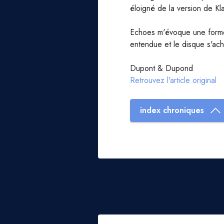
éloigné de la version de Kl
Echoes m'évoque une forme d
entendue et le disque s'achè
Dupont & Dupond
Retrouvez l'article original
index chroniques