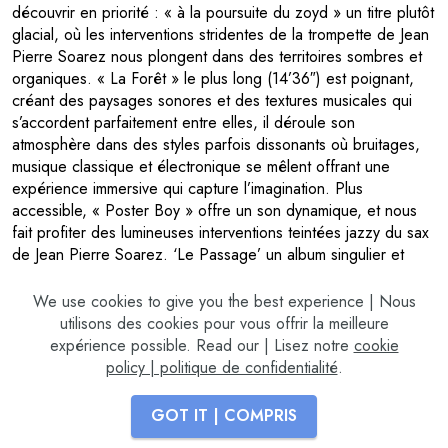
découvrir en priorité : « à la poursuite du zoyd » un titre plutôt
glacial, où les interventions stridentes de la trompette de Jean
Pierre Soarez nous plongent dans des territoires sombres et
organiques. « La Forêt » le plus long (14’36″) est poignant,
créant des paysages sonores et des textures musicales qui
s’accordent parfaitement entre elles, il déroule son
atmosphère dans des styles parfois dissonants où bruitages,
musique classique et électronique se mêlent offrant une
expérience immersive qui capture l’imagination. Plus
accessible, « Poster Boy » offre un son dynamique, et nous
fait profiter des lumineuses interventions teintées jazzy du sax
de Jean Pierre Soarez. ‘Le Passage’ un album singulier et
enrichissant qui s’avère être une illustration parfaite de l’univers
musical de Thierry Zaboitzeff, et enfonce le clou de son
We use cookies to give you the best experience | Nous
particularisme.
utilisons des cookies pour vous offrir la meilleure
expérience possible. Read our | Lisez notre
cookie
policy | politique de confidentialité
.
GOT IT | COMPRIS
retour >