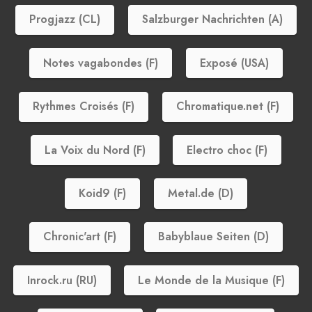
Progjazz (CL)
Salzburger Nachrichten (A)
Notes vagabondes (F)
Exposé (USA)
Rythmes Croisés (F)
Chromatique.net (F)
La Voix du Nord (F)
Electro choc (F)
Koid9 (F)
Metal.de (D)
Chronic'art (F)
Babyblaue Seiten (D)
Inrock.ru (RU)
Le Monde de la Musique (F)