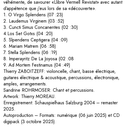
véhémente, de savourer «Llibre Vermell Revistat» avec autant
d’appétence que j’eus lors de sa «découverte».
1. O Virgo Splendens (07 :23)
2. Laudemus Virginem (03 :52)
3. Cuncti Simus Concanentes (02 :30)
4.Los Set Gotxs (04 :20)
5. Slpendens Ceptigera (04 :09)
6. Mariam Matrem (06 :58)
7. Stella Splendens (06 :19)
8. Imperayritz De La Joyosa (02 :08
9. Ad Mortem Festinamus (04 :49)
Thierry ZABOITZEFF: violoncelle, chant, basse électrique,
guitares électrique & acoustique, percussions, électronique,
amples, arrangements.
Sandrine ROHRMOSER: Chant et percussions.
Artwork: Thierry MOREAU.
Enregistrement: Schauspielhaus Salzburg 2004 – remaster
2025.
Autoproduction – Formats: numérique (06 juin 2025) et CD
digipack (3 octobre 2025).