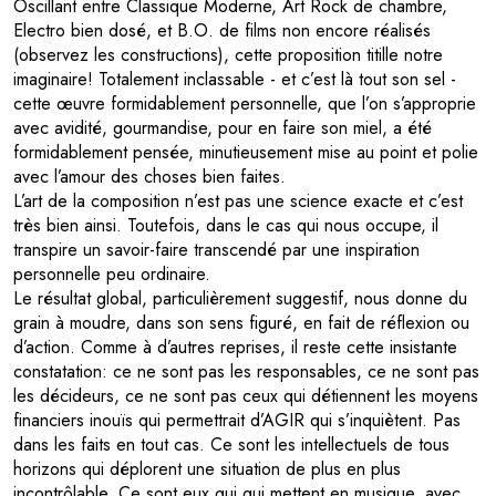
Oscillant entre Classique Moderne, Art Rock de chambre,
Electro bien dosé, et B.O. de films non encore réalisés
(observez les constructions), cette proposition titille notre
imaginaire! Totalement inclassable - et c’est là tout son sel -
cette œuvre formidablement personnelle, que l’on s’approprie
avec avidité, gourmandise, pour en faire son miel, a été
formidablement pensée, minutieusement mise au point et polie
avec l’amour des choses bien faites.
L’art de la composition n’est pas une science exacte et c’est
très bien ainsi. Toutefois, dans le cas qui nous occupe, il
transpire un savoir-faire transcendé par une inspiration
personnelle peu ordinaire.
Le résultat global, particulièrement suggestif, nous donne du
grain à moudre, dans son sens figuré, en fait de réflexion ou
d’action. Comme à d’autres reprises, il reste cette insistante
constatation: ce ne sont pas les responsables, ce ne sont pas
les décideurs, ce ne sont pas ceux qui détiennent les moyens
financiers inouïs qui permettrait d’AGIR qui s’inquiètent. Pas
dans les faits en tout cas. Ce sont les intellectuels de tous
horizons qui déplorent une situation de plus en plus
incontrôlable. Ce sont eux qui qui mettent en musique, avec