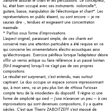
Sandrine assurait le chant et les percussions. Le concepteur,
lui, était bien occupé avec ses instruments: violoncelle*,
guitare, basse, manipulation de l’électronique et chant*. Les
représentations en public étaient, ou sont encore – je ne
saurais dire -, tendues et exigeaient une concentration
maximale.
* Parfois sous forme d’improvisations.
L’aspect originel, paraissant simple, de ces chants est
conservé mais une attention particulière a été requise en ce
qui concerne les ornementations électro-acoustiques ainsi
qu’électroniques. Exercice périlleux lorsque l’adaptateur désire
offrir un vernis antique ou faire référence à un passé lointain
(fût-il imaginaire) lorsqu’il ne s’agit pas de ses propres
compositions.
Le résultat est surprenant, c’est entendu, mais surtout
captivant. Le duo occupe un espace sonore impressionnant
qui, à mon sens, va un peu plus loin de «Mïssa Furïosa»
compte tenu de la «modestie» du dispositif. Il règne ici une
forme de simplicité qui sied – j’ose m’avancer un peu – à ces
improvisations qui sont devenues compositions, il y a quatre
siècles. C’est que Thierry ZABOITZEFF s’est imposé de