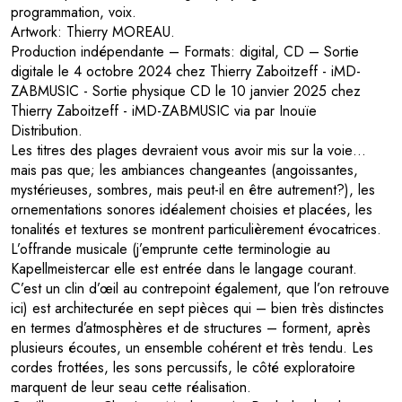
programmation, voix.
Artwork: Thierry MOREAU.
Production indépendante – Formats: digital, CD – Sortie
digitale le 4 octobre 2024 chez Thierry Zaboitzeff - iMD-
ZABMUSIC - Sortie physique CD le 10 janvier 2025 chez
Thierry Zaboitzeff - iMD-ZABMUSIC via par Inouïe
Distribution.
Les titres des plages devraient vous avoir mis sur la voie…
mais pas que; les ambiances changeantes (angoissantes,
mystérieuses, sombres, mais peut-il en être autrement?), les
ornementations sonores idéalement choisies et placées, les
tonalités et textures se montrent particulièrement évocatrices.
L’offrande musicale (j’emprunte cette terminologie au
Kapellmeistercar elle est entrée dans le langage courant.
C’est un clin d’œil au contrepoint également, que l’on retrouve
ici) est architecturée en sept pièces qui – bien très distinctes
en termes d’atmosphères et de structures – forment, après
plusieurs écoutes, un ensemble cohérent et très tendu. Les
cordes frottées, les sons percussifs, le côté exploratoire
marquent de leur seau cette réalisation.