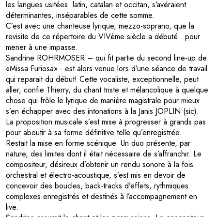
les langues usitées: latin, catalan et occitan, s’avéraient
déterminantes, inséparables de cette somme.
C’est avec une chanteuse lyrique, mezzo-soprano, que la
revisite de ce répertoire du VIVème siècle a débuté…pour
mener à une impasse.
Sandrine ROHRMOSER – qui fit partie du second line-up de
«Missa Furiosa» - est alors venue lors d’une séance de travail
qui reparait du début! Cette vocaliste, exceptionnelle, peut
aller, confie Thierry, du chant triste et mélancolique à quelque
chose qui frôle le lyrique de manière magistrale pour mieux
s’en échapper avec des intonations à la Janis JOPLIN (sic).
La proposition musicale s’est mise à progresser à grands pas
pour aboutir à sa forme définitive telle qu’enregistrée.
Restait la mise en forme scénique. Un duo présente, par
nature, des limites dont il était nécessaire de s’affranchir. Le
compositeur, désireux d’obtenir un rendu sonore à la fois
orchestral et électro-acoustique, s’est mis en devoir de
concevoir des boucles, back-tracks d’effets, rythmiques
complexes enregistrés et destinés à l’accompagnement en
live.