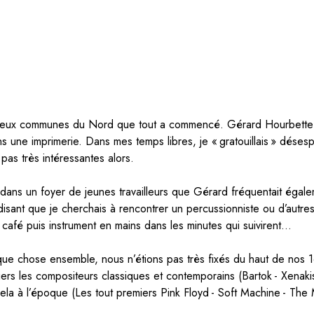
eux communes du Nord que tout a commencé. Gérard Hourbette était
 une imprimerie. Dans mes temps libres, je « gratouillais » désespé
pas très intéressantes alors.
té dans un foyer de jeunes travailleurs que Gérard fréquentait éga
disant que je cherchais à rencontrer un percussionniste ou d’autr
 café puis instrument en mains dans les minutes qui suivirent…
lque chose ensemble, nous n’étions pas très fixés du haut de nos 1
rs les compositeurs classiques et contemporains (Bartok - Xenakis 
ela à l’époque (Les tout premiers Pink Floyd - Soft Machine - The