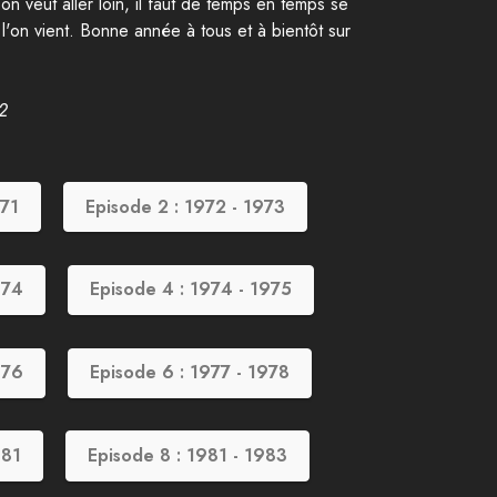
'on veut aller loin, il faut de temps en temps se
 l'on vient. Bonne année à tous et à bientôt sur
22
971
Episode 2 : 1972 - 1973
974
Episode 4 : 1974 - 1975
976
Episode 6 : 1977 - 1978
981
Episode 8 : 1981 - 1983