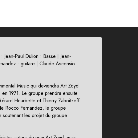
: Jean-Paul Dulion : Basse | Jean-
ernandez : guitare | Claude Ascensio :
mental Music qui deviendra Art Zöyd
rs en 1971. Le groupe prendra ensuite
 Gérard Hourbette et Thierry Zaboitzeff
 de Rocco Fernandez, le groupe
on soutenant les projet du groupe
isistes autour du nom Art Zoyd, mais