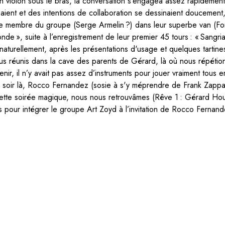
son violon sous le bras, la conversation s‘engagea assez rapideme
aient et des intentions de collaboration se dessinaient doucement
embre du groupe (Serge Armelin ?) dans leur superbe van (Ford T
de », suite à l’enregistrement de leur premier 45 tours : « Sangri
aturellement, après les présentations d'usage et quelques tartin
ous réunis dans la cave des parents de Gérard, là où nous répéti
nir, il n’y avait pas assez d’instruments pour jouer vraiment tous
ce soir là, Rocco Fernandez (sosie à s'y méprendre de Frank Zapp
te soirée magique, nous nous retrouvâmes (Rêve 1 : Gérard Hourb
s pour intégrer le groupe Art Zoyd à l’invitation de Rocco Fernan