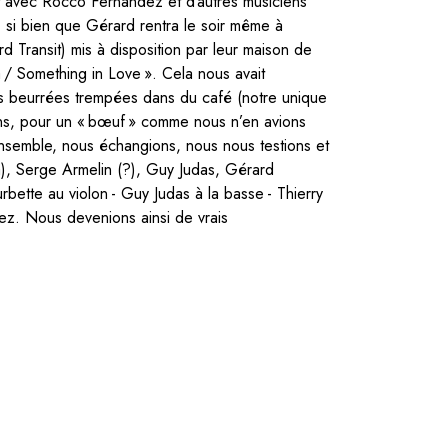
nt avec Rocco Fernandez et d’autres musiciens
, si bien que Gérard rentra le soir même à
ransit) mis à disposition par leur maison de
a / Something in Love ». Cela nous avait
es beurrées trempées dans du café (notre unique
ons, pour un « bœuf » comme nous n’en avions
 ensemble, nous échangions, nous nous testions et
a), Serge Armelin (?), Guy Judas, Gérard
ette au violon - Guy Judas à la basse - Thierry
dez. Nous devenions ainsi de vrais