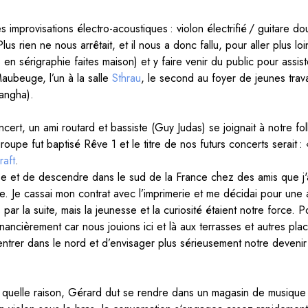
improvisations électro-acoustiques : violon électrifié / guitare d
Plus rien ne nous arrêtait, et il nous a donc fallu, pour aller plus 
hes en sérigraphie faites maison) et y faire venir du public pour ass
aubeuge, l’un à la salle
Sthrau
, le second au foyer de jeunes trav
Sangha).
cert, un ami routard et bassiste (Guy Judas) se joignait à notre fol
oupe fut baptisé Rêve 1 et le titre de nos futurs concerts serait 
raft
.
 et de descendre dans le sud de la France chez des amis que j'a
e. Je cassai mon contrat avec l’imprimerie et me décidai pour une au
s par la suite, mais la jeunesse et la curiosité étaient notre force
nancièrement car nous jouions ici et là aux terrasses et autres pl
entrer dans le nord et d’envisager plus sérieusement notre deveni
uelle raison, Gérard dut se rendre dans un magasin de musique à