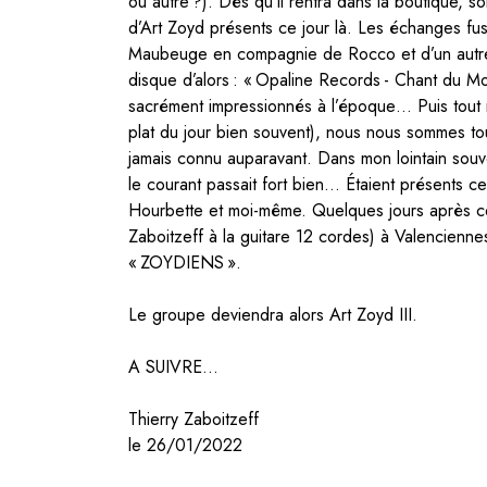
ou autre ?). Dès qu’il rentra dans la boutique, 
d’Art Zoyd présents ce jour là. Les échanges fus
Maubeuge en compagnie de Rocco et d’un autre m
disque d’alors : « Opaline Records - Chant du Mon
sacrément impressionnés à l’époque… Puis tout n
plat du jour bien souvent), nous nous sommes t
jamais connu auparavant. Dans mon lointain souve
le courant passait fort bien… Étaient présents 
Hourbette et moi-même. Quelques jours après cet
Zaboitzeff à la guitare 12 cordes) à Valencienne
« ZOYDIENS ».
Le groupe deviendra alors Art Zoyd III.
A SUIVRE...
Thierry Zaboitzeff
le 26/01/2022