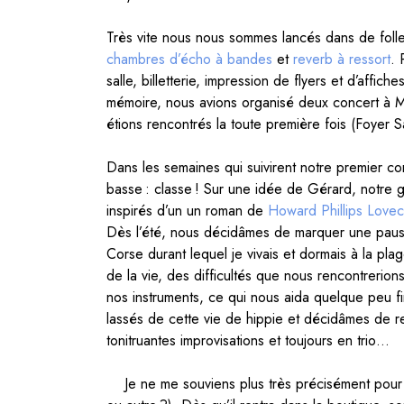
Très vite nous nous sommes lancés dans de folles 
chambres d’écho à bandes
et
reverb à ressort
. 
salle, billetterie, impression de flyers et d’affic
mémoire, nous avions organisé deux concert à M
étions rencontrés la toute première fois (Foyer 
Dans les semaines qui suivirent notre premier con
basse : classe ! Sur une idée de Gérard, notre gr
inspirés d’un un roman de
Howard Phillips Lovec
Dès l’été, nous décidâmes de marquer une pause
Corse durant lequel je vivais et dormais à la plag
de la vie, des difficultés que nous rencontrerion
nos instruments, ce qui nous aida quelque peu fi
lassés de cette vie de hippie et décidâmes de r
tonitruantes improvisations et toujours en trio…
Je ne me souviens plus très précisément pour q