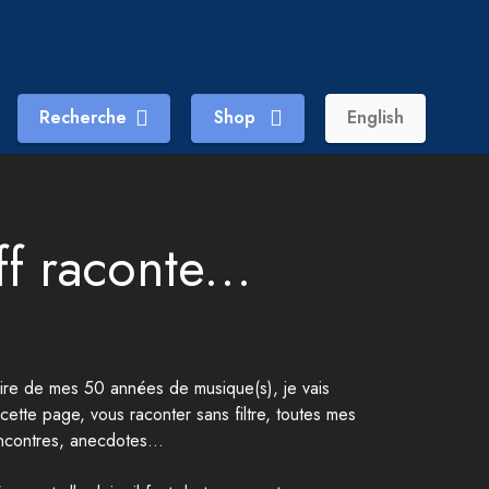
Recherche
Shop
English
f raconte...
aire de mes 50 années de musique(s), je vais
cette page, vous raconter sans filtre, toutes mes
ncontres, anecdotes...