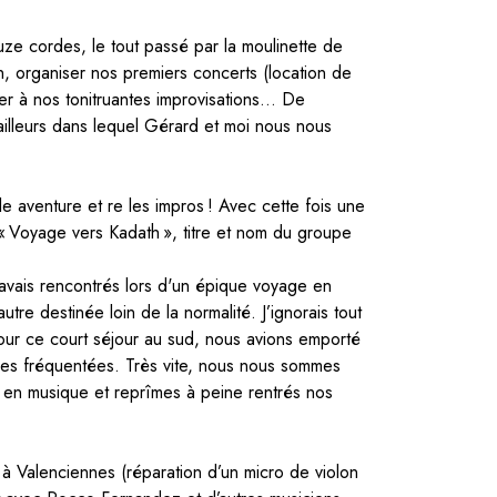
ouze cordes, le tout passé par la moulinette de
loin, organiser nos premiers concerts (location de
ister à nos tonitruantes improvisations… De
ailleurs dans lequel Gérard et moi nous nous
le aventure et re les impros ! Avec cette fois une
: « Voyage vers Kadath », titre et nom du groupe
vais rencontrés lors d'un épique voyage en
tre destinée loin de la normalité. J’ignorais tout
. Pour ce court séjour au sud, nous avions emporté
aces fréquentées. Très vite, nous nous sommes
r en musique et reprîmes à peine rentrés nos
 Valenciennes (réparation d’un micro de violon