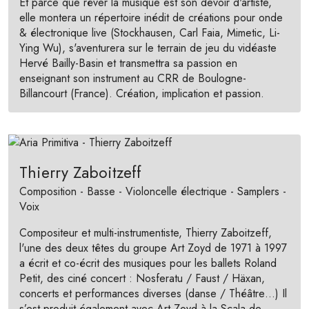
Et parce que rêver la musique est son devoir d'artiste,
elle montera un répertoire inédit de créations pour onde
& électronique live (Stockhausen, Carl Faia, Mimetic, Li-
Ying Wu), s'aventurera sur le terrain de jeu du vidéaste
Hervé Bailly-Basin et transmettra sa passion en
enseignant son instrument au CRR de Boulogne-
Billancourt (France). Création, implication et passion.
Thierry Zaboitzeff
Composition - Basse - Violoncelle électrique - Samplers -
Voix
Compositeur et multi-instrumentiste, Thierry Zaboitzeff,
l'une des deux têtes du groupe Art Zoyd de 1971 à 1997
a écrit et co-écrit des musiques pour les ballets Roland
Petit, des ciné concert : Nosferatu / Faust / Häxan,
concerts et performances diverses (danse / Théâtre…) Il
s’est produit également avec Art Zoyd à la Scala de