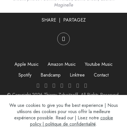
Maginelle
SHARE | PARTAGEZ
Apple Music
Amazon Music
Youtube Music
Spotify
Bandcamp
Linktree
Contact
© Copyright 2026 Thierry Zaboitzeff. All Rights Reserved.
Mentions légales
We use cookies to give you the best experience | Nous
utilisons des cookies pour vous offrir la meilleure
expérience possible. Read our | Lisez notre
cookie
policy | politique de confidentialité
.